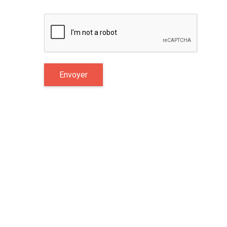
Siège
Cité CPI, lot 24 VDN Dakar, Sénégal
Téléphone
+221 77 850 08 43
Email
info@dolph-stats.com
Tchat en ligne